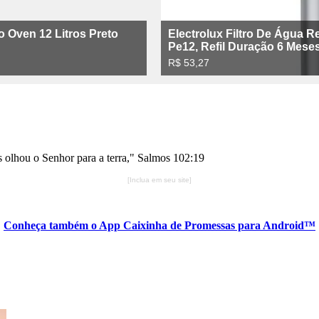
us olhou o Senhor para a terra," Salmos 102:19
[Inclua em seu site]
Conheça também o App Caixinha de Promessas para Android™