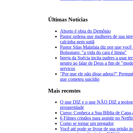
Últimas Notícias
Aborto é obra do Demônio
Pastor ordena que mulheres de sua igr
calcinha nem sutiã
Pastor Silas Malafaia diz por que você
Bolsonaro: "a vida do cara é limpa"
Igreja da Suécia incita padres a usar t
neutro ao falar de Deus a fim de "mode
serviços
"Por que ele não disse adeus?" Pergunt
que cometeu suicídio
Mais recentes
O que DIZ e o que NÃO DIZ a teolog
prosperidade
Curso: Conheça a Sua Bíblia de Capa 
6 Filmes cristãos para assistir no Netfl
Como se tornar um pregador
Você até pode se livrar de sua prisão i