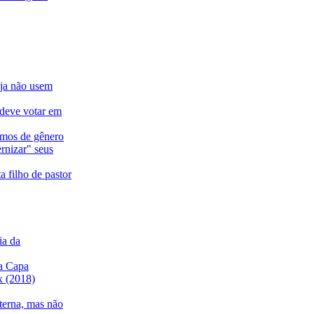
eja não usem
 deve votar em
ermos de gênero
rnizar" seus
a filho de pastor
ia da
a Capa
ix (2018)
nterna, mas não