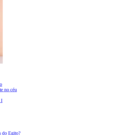
to
te no céu
 I
s do Egito?