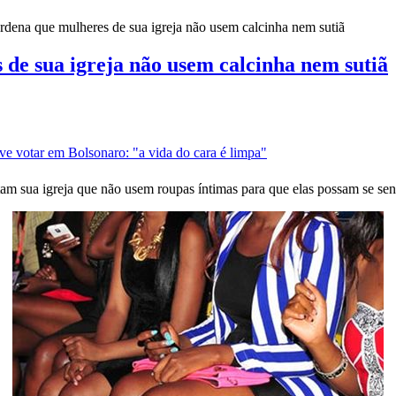
rdena que mulheres de sua igreja não usem calcinha nem sutiã
 de sua igreja não usem calcinha nem sutiã
ve votar em Bolsonaro: "a vida do cara é limpa"
tam sua igreja que não usem roupas íntimas para que elas possam se se