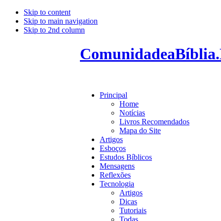
Skip to content
Skip to main navigation
Skip to 2nd column
ComunidadeaBíblia.
Principal
Home
Notícias
Livros Recomendados
Mapa do Site
Artigos
Esboços
Estudos Bíblicos
Mensagens
Reflexões
Tecnologia
Artigos
Dicas
Tutoriais
Todas