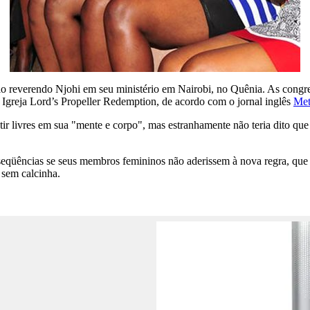
lo reverendo Njohi em seu ministério em Nairobi, no Quênia. As congr
a Igreja Lord’s Propeller Redemption, de acordo com o jornal inglês
Met
entir livres em sua "mente e corpo", mas estranhamente não teria dito q
eqüências se seus membros femininos não aderissem à nova regra, que t
 sem calcinha.