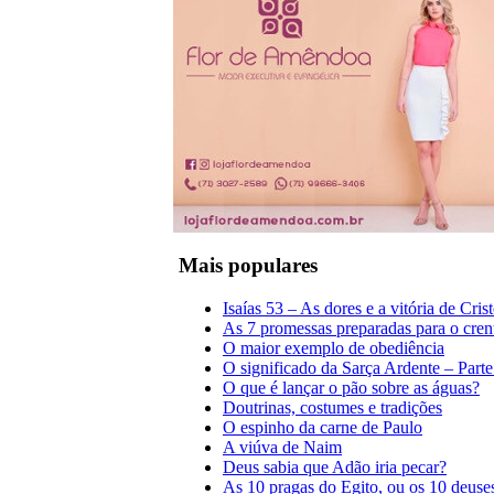
Mais populares
Isaías 53 – As dores e a vitória de Cris
As 7 promessas preparadas para o cren
O maior exemplo de obediência
O significado da Sarça Ardente – Parte
O que é lançar o pão sobre as águas?
Doutrinas, costumes e tradições
O espinho da carne de Paulo
A viúva de Naim
Deus sabia que Adão iria pecar?
As 10 pragas do Egito, ou os 10 deuse