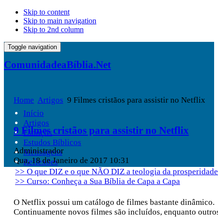
Skip to content
Skip to main navigation
Skip to 2nd column
Toggle navigation
ComunidadeaBíblia.Net
Home
Artigos
9 Filmes cristãos para assistir no Netflix
Início
Artigos
9 Filmes cristãos para assistir no Netflix
Esboços
Estudos Bíblicos
Administrador
Mensagens
Qua, 18 de Janeiro de 2017 10:31
Reflexões
>> O que DIZ e o que NÃO DIZ a teologia da prosperidade
>> Curso: Conheça a Sua Bíblia de Capa a Capa
O Netflix possui um catálogo de filmes bastante dinâmico.
Continuamente novos filmes são incluídos, enquanto outro