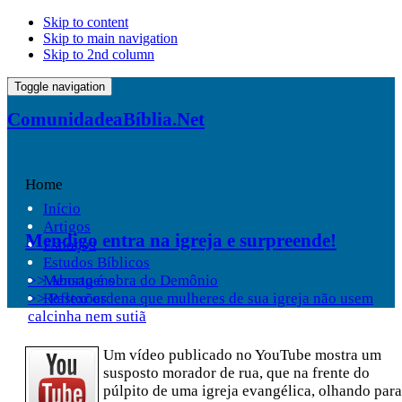
Skip to content
Skip to main navigation
Skip to 2nd column
Toggle navigation
ComunidadeaBíblia.Net
Home
Início
Artigos
Mendigo entra na igreja e surpreende!
Esboços
Estudos Bíblicos
>> Aborto é obra do Demônio
Mensagens
>> Pastor ordena que mulheres de sua igreja não usem
Reflexões
calcinha nem sutiã
Um vídeo publicado no YouTube mostra um
susposto morador de rua, que na frente do
púlpito de uma igreja evangélica, olhando para