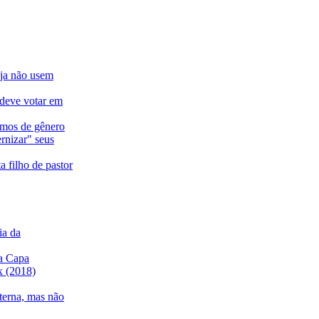
eja não usem
 deve votar em
ermos de gênero
rnizar" seus
a filho de pastor
ia da
a Capa
ix (2018)
nterna, mas não