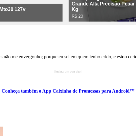
as não me envergonho; porque eu sei em quem tenho crido, e estou cert
[Inclua em seu site]
Conheça também o App Caixinha de Promessas para Android™