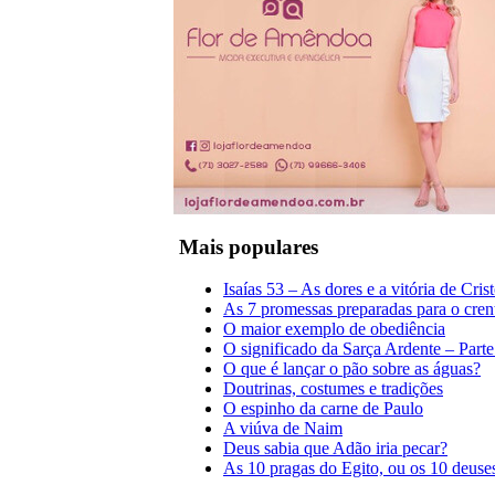
Mais populares
Isaías 53 – As dores e a vitória de Cris
As 7 promessas preparadas para o cren
O maior exemplo de obediência
O significado da Sarça Ardente – Parte
O que é lançar o pão sobre as águas?
Doutrinas, costumes e tradições
O espinho da carne de Paulo
A viúva de Naim
Deus sabia que Adão iria pecar?
As 10 pragas do Egito, ou os 10 deuse