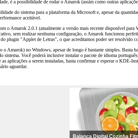
idade, é a possibilidade de rodar o Amarok (assim como outras aplica
dade do sistema para a plataforma da Microsoft e, apesar da quantidade
erformance aceitável.
om o Amarok 2.0.1 (atualmente a versão mais recente disponível para 
icativo, sem realizar nenhuma configuração, o Amarok funcionou perfe
s do plugin "Applet de Letras", o que acreditamos poder ser resolvido 
o o Amarok) no Windows, apesar de longo é bastante simples. Basta ba
do sistema. Você poderá inclusive instalar o pacote de idioma português
 aplicações a serem instaladas, basta confirmar e esperar o KDE-Instal
ário aguardar.