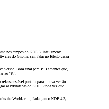
ama nos tempos do KDE 3. Infelizmente,
oftwares do Gnome, sem falar no fôlego dessa
nova versão. Bom sinal para seus amantes que,
nar ao "K".
elease estável portada para a nova versão
regar as bibliotecas do KDE 3 toda vez que
cks the World, compilada para o KDE 4.2,