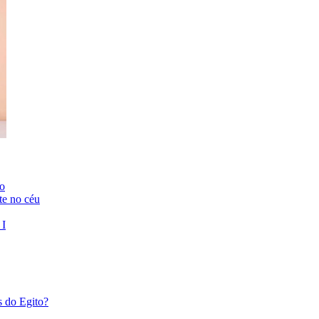
to
te no céu
 I
s do Egito?