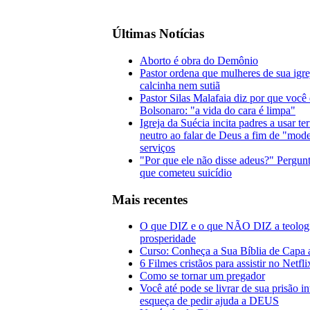
Últimas Notícias
Aborto é obra do Demônio
Pastor ordena que mulheres de sua igr
calcinha nem sutiã
Pastor Silas Malafaia diz por que você
Bolsonaro: "a vida do cara é limpa"
Igreja da Suécia incita padres a usar t
neutro ao falar de Deus a fim de "mode
serviços
"Por que ele não disse adeus?" Pergunt
que cometeu suicídio
Mais recentes
O que DIZ e o que NÃO DIZ a teolog
prosperidade
Curso: Conheça a Sua Bíblia de Capa 
6 Filmes cristãos para assistir no Netfl
Como se tornar um pregador
Você até pode se livrar de sua prisão i
esqueça de pedir ajuda a DEUS