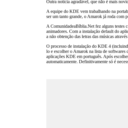
Outra notícia agradável, que não é mais nov
A equipe do KDE vem trabalhando na portabili
ser um tanto grande, o Amarok já roda com p
A ComunidadeaBíblia.Net fez alguns testes c
animadores. Com a instalação default do apl
a não obtenção das letras das músicas atravé
O processo de instalação do KDE 4 (incluind
lo e escolher o Amarok na lista de softwares 
aplicações KDE em português. Após escolher as
automaticamente. Definitivamente só é necess