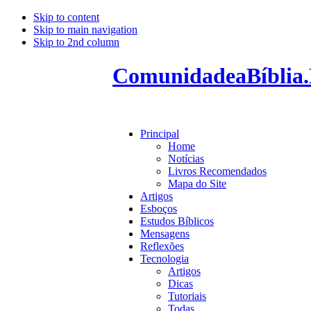
Skip to content
Skip to main navigation
Skip to 2nd column
ComunidadeaBíblia.
Principal
Home
Notícias
Livros Recomendados
Mapa do Site
Artigos
Esboços
Estudos Bíblicos
Mensagens
Reflexões
Tecnologia
Artigos
Dicas
Tutoriais
Todas