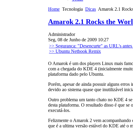
Home
Tecnologia
Dicas
Amarok 2.1 Rocks
Amarok 2.1 Rocks the Wor
Administrador
Seg, 08 de Junho de 2009 10:27
>> Segurança: "Desencurte" as URL's antes d
>> Ubuntu Netbook Remix
O Amarok é um dos players Linux mais famo
com a chegada do KDE 4 (inicialmente muito 
plataforma dado pelo Ubuntu.
Porém, apesar de ainda possuir alguns erros i
devido ao sistema quase que inutilizável in
Outro problema um tanto chato no KDE 4 se 
desta plataforma. O resultado disso é que se 
executá-los.
Felizmente o Amarok 2 vem acompanhando o 
que é a ultima versão estável do KDE até o 