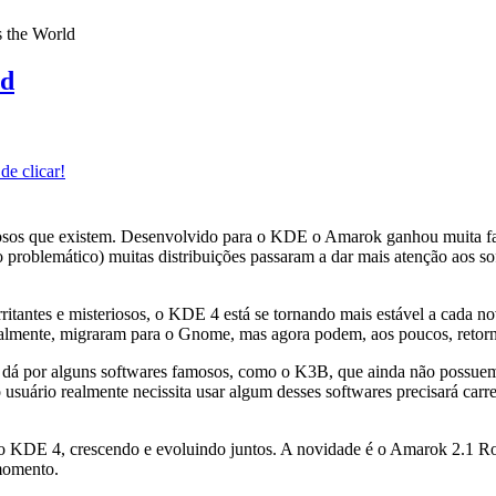
 the World
ld
e clicar!
sos que existem. Desenvolvido para o KDE o Amarok ganhou muita f
problemático) muitas distribuições passaram a dar mais atenção aos s
rritantes e misteriosos, o KDE 4 está se tornando mais estável a cada 
icialmente, migraram para o Gnome, mas agora podem, aos poucos, retor
dá por alguns softwares famosos, como o K3B, que ainda não possuem r
o usuário realmente necissita usar algum desses softwares precisará car
KDE 4, crescendo e evoluindo juntos. A novidade é o Amarok 2.1 Ro
momento.