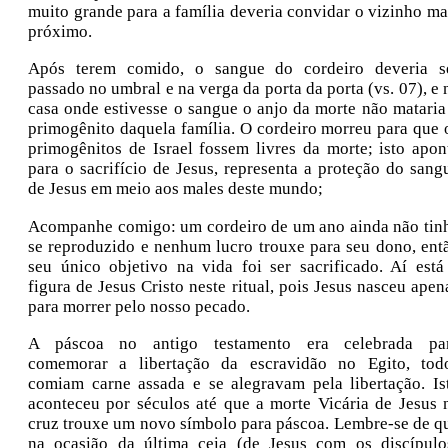
muito grande para a família deveria convidar o vizinho ma
próximo.
Após terem comido, o sangue do cordeiro deveria s
passado no umbral e na verga da porta da porta (vs. 07), e 
casa onde estivesse o sangue o anjo da morte não mataria
primogênito daquela família. O cordeiro morreu para que 
primogênitos de Israel fossem livres da morte; isto apon
para o sacrifício de Jesus, representa a proteção do sang
de Jesus em meio aos males deste mundo;
Acompanhe comigo: um cordeiro de um ano ainda não tin
se reproduzido e nenhum lucro trouxe para seu dono, ent
seu único objetivo na vida foi ser sacrificado. Aí está
figura de Jesus Cristo neste ritual, pois Jesus nasceu apen
para morrer pelo nosso pecado.
A páscoa no antigo testamento era celebrada pa
comemorar a libertação da escravidão no Egito, tod
comiam carne assada e se alegravam pela libertação. Is
aconteceu por séculos até que a morte Vicária de Jesus 
cruz trouxe um novo símbolo para páscoa. Lembre-se de q
na ocasião da última ceia (de Jesus com os discípulo