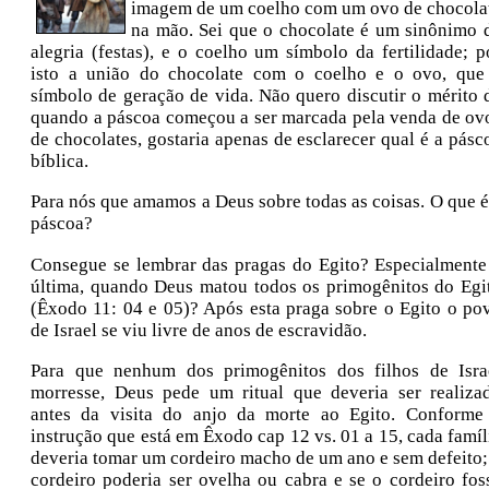
imagem de um coelho com um ovo de chocola
na mão. Sei que o chocolate é um sinônimo 
alegria (festas), e o coelho um símbolo da fertilidade; p
isto a união do chocolate com o coelho e o ovo, que
símbolo de geração de vida. Não quero discutir o mérito 
quando a páscoa começou a ser marcada pela venda de ov
de chocolates, gostaria apenas de esclarecer qual é a pásc
bíblica.
Para nós que amamos a Deus sobre todas as coisas. O que é
páscoa?
Consegue se lembrar das pragas do Egito? Especialmente
última, quando Deus matou todos os primogênitos do Egi
(Êxodo 11: 04 e 05)? Após esta praga sobre o Egito o po
de Israel se viu livre de anos de escravidão.
Para que nenhum dos primogênitos dos filhos de Isra
morresse, Deus pede um ritual que deveria ser realiza
antes da visita do anjo da morte ao Egito. Conforme
instrução que está em Êxodo cap 12 vs. 01 a 15, cada famíl
deveria tomar um cordeiro macho de um ano e sem defeito;
cordeiro poderia ser ovelha ou cabra e se o cordeiro fos