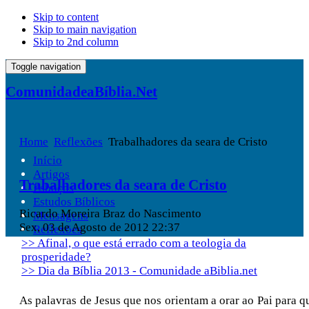
Skip to content
Skip to main navigation
Skip to 2nd column
Toggle navigation
ComunidadeaBíblia.Net
Home
Reflexões
Trabalhadores da seara de Cristo
Início
Artigos
Trabalhadores da seara de Cristo
Esboços
Estudos Bíblicos
Ricardo Moreira Braz do Nascimento
Mensagens
Sex, 03 de Agosto de 2012 22:37
Reflexões
>> Afinal, o que está errado com a teologia da
prosperidade?
>> Dia da Bíblia 2013 - Comunidade aBiblia.net
As palavras de Jesus que nos orientam a orar ao Pai para q