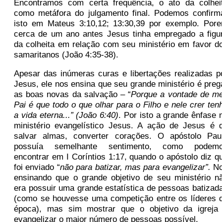
Encontramos com certa frequência, o ato da colhei
como metáfora do julgamento final. Podemos confirm
isto em Mateus 3:10,12; 13:30,39 por exemplo. Por
cerca de um ano antes Jesus tinha empregado a figu
da colheita em relação com seu ministério em favor d
samaritanos (João 4:35-38).
Apesar das inúmeras curas e libertações realizadas p
Jesus, ele nos ensina que seu grande ministério é preg
as boas novas da salvação – “
Porque a vontade de m
Pai é que todo o que olhar para o Filho e nele crer ten
a vida eterna...” (João 6:40)
. Por isto a grande ênfase 
ministério evangelístico Jesus. A ação de Jesus é 
salvar almas, converter corações. O apóstolo Pau
possuía semelhante sentimento, como podem
encontrar em I Coríntios 1:17, quando o apóstolo diz q
foi enviado “
não para batizar, mas para evangelizar”.
N
ensinando que o grande objetivo de seu ministério n
era possuir uma grande estatística de pessoas batizad
(como se houvesse uma competição entre os líderes 
época), mas sim mostrar que o objetivo da igreja
evangelizar o maior número de pessoas possível.