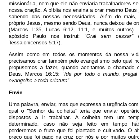
missionária, nem que ele não enviaria trabalhadores s
nossa oração. A bíblia nos ensina a orar mesmo Deus 
sabendo das nossas necessidades. Além do mais,
próprio Jesus, mesmo sendo Deus, nunca deixou de or
(Marcos 1:35, Lucas 6:12, 11:1, e muitos outros).
apóstolo Paulo nos instrui:
“Orai sem cessar”
(
Tessalonicenses 5:17).
Assim como em todos os momentos da nossa vid
precisamos orar também pelo evangelismo pelo qual n
propusemos a fazer, quando aceitamos o chamado 
Deus. Marcos 16:15:
“
Ide por todo o mundo, pregai
evangelho a toda criatura”
Envie
Uma palavra, enviar, mas que expressa a urgência com
qual o "Senhor da colheita" teria que enviar operári
dispostos a ir trabalhar. A colheita tem um tem
determinado, caso não seja feito em tempo háb
perderemos o fruto que foi plantado e cultivado. O al
preço que foi pago na cruz por nós e por muitos outr