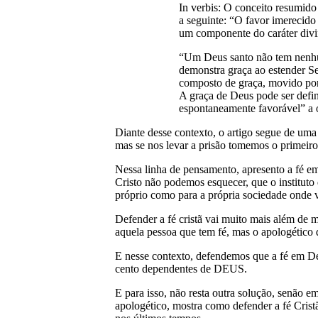
In verbis: O conceito resumid
a seguinte: “O favor imerecido
um componente do caráter divi
“Um Deus santo não tem nenhum
demonstra graça ao estender Se
composto de graça, movido por
A graça de Deus pode ser defin
espontaneamente favorável” a 
Diante desse contexto, o artigo segue de um
mas se nos levar a prisão tomemos o primeir
Nessa linha de pensamento, apresento a fé e
Cristo não podemos esquecer, que o instituto
próprio como para a própria sociedade onde v
Defender a fé cristã vai muito mais além de m
aquela pessoa que tem fé, mas o apologético d
E nesse contexto, defendemos que a fé em Deu
cento dependentes de DEUS.
E para isso, não resta outra solução, senão e
apologético, mostra como defender a fé Crist