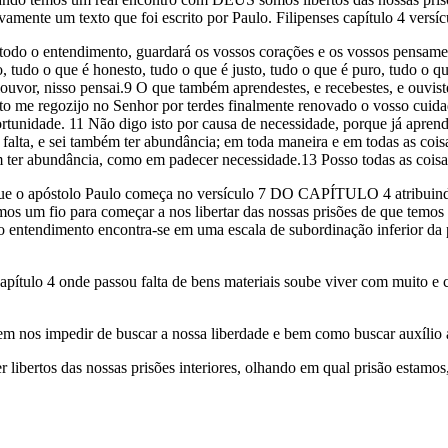
amente um texto que foi escrito por Paulo. Filipenses capítulo 4 versíc
 todo o entendimento, guardará os vossos corações e os vossos pensame
, tudo o que é honesto, tudo o que é justo, tudo o que é puro, tudo o q
ouvor, nisso pensai.9 O que também aprendestes, e recebestes, e ouviste
to me regozijo no Senhor por terdes finalmente renovado o vosso cuid
rtunidade. 11 Não digo isto por causa de necessidade, porque já apren
falta, e sei também ter abundância; em toda maneira e em todas as coisa
 ter abundância, como em padecer necessidade.13 Posso todas as coisa
que o apóstolo Paulo começa no versículo 7 DO CAPÍTULO 4 atribui
os um fio para começar a nos libertar das nossas prisões de que temo
 entendimento encontra-se em uma escala de subordinação inferior d
apítulo 4 onde passou falta de bens materiais soube viver com muito 
em nos impedir de buscar a nossa liberdade e bem como buscar auxílio 
ibertos das nossas prisões interiores, olhando em qual prisão estamos