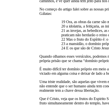
caminhos, e vê quer ainda tem jeito para nós
No começo do artigo falei sobre as nossas pri
Gálatas:
19 Ora, as obras da carne são m
20 a idolatria, a feitiçaria, as
21 as invejas, as bebedices, as 
praticam não herdarão o rein
22 Mas o fruto do Espírito é: 
23 a mansidão, o domínio própri
24 E os que são de Cristo Jesu
Quando olhamos esses versículos, podemos nos
própria prisão que se chama “domínio própri
É muito difícil ter domínio próprio em meio 
viciado em alguma coisa e deixar de lado a bu
Uma triste realidade, são aquelas que vivem e
não entende que o ser humano ainda tem condi
realmente tem a chave dessa libertação.
Que é Cristo, veja que os frutos do Espirito 
fruto simultaneamente dentro do templo, hav