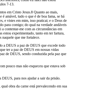
ulos 7-13.
ntos em Cristo Jesus.8 Quanto ao mais,
ue é amável, tudo o que é de boa fama, se há
s, e vistes em mim, isso praticai; e o Deus de
ado para comigo; do qual na verdade andáveis
di a contentar-me com as circunstâncias em
s estou experimentado, tanto em ter fartura,
s naquele que me fortalece.
ndo a DEUS a paz de DEUS que excede todo
s que ter a paz de DEUS em nossas vidas
a paz de DEUS, sendo conduzida pela paz que
e com pouco mas não esqueceu que estava sob
a DEUS, para nos ajudar a sair da prisão.
, qual obra da carne está prevalecendo em sua