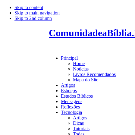
Skip to content
Skip to main navigation
Skip to 2nd column
ComunidadeaBíblia.
Principal
Home
Notícias
Livros Recomendados
Mapa do Site
Artigos
Esboços
Estudos Bíblicos
Mensagens
Reflexões
Tecnologia
Artigos
Dicas
Tutoriais
Todas