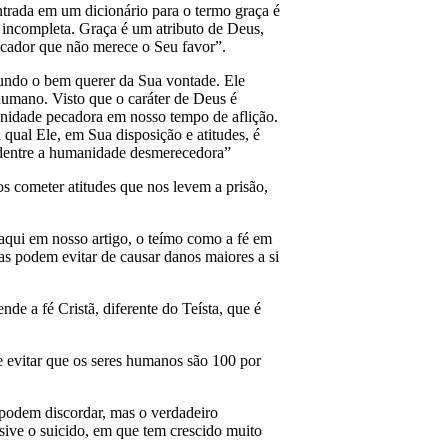
trada em um dicionário para o termo graça é
 incompleta. Graça é um atributo de Deus,
cador que não merece o Seu favor”.
undo o bem querer da Sua vontade. Ele
humano. Visto que o caráter de Deus é
nidade pecadora em nosso tempo de aflição.
qual Ele, em Sua disposição e atitudes, é
e dentre a humanidade desmerecedora”
 cometer atitudes que nos levem a prisão,
aqui em nosso artigo, o teímo como a fé em
as podem evitar de causar danos maiores a si
de a fé Cristã, diferente do Teísta, que é
e evitar que os seres humanos são 100 por
s podem discordar, mas o verdadeiro
sive o suicido, em que tem crescido muito