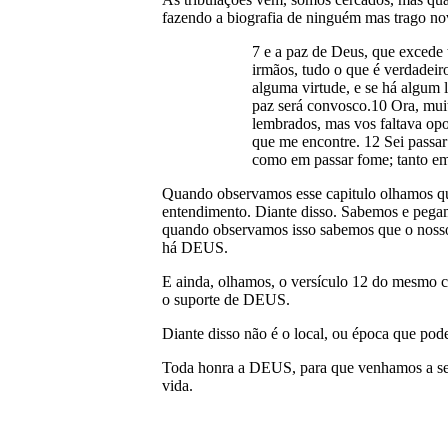
fazendo a biografia de ninguém mas trago nov
7 e a paz de Deus, que excede
irmãos, tudo o que é verdadeiro
alguma virtude, e se há algum l
paz será convosco.10 Ora, mui
lembrados, mas vos faltava opo
que me encontre. 12 Sei passar 
como em passar fome; tanto em
Quando observamos esse capitulo olhamos 
entendimento. Diante disso. Sabemos e pegam
quando observamos isso sabemos que o nosso
há DEUS.
E ainda, olhamos, o versículo 12 do mesmo c
o suporte de DEUS.
Diante disso não é o local, ou época que pod
Toda honra a DEUS, para que venhamos a ser l
vida.