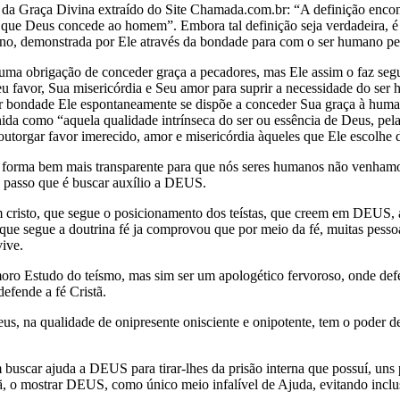
o da Graça Divina extraído do Site Chamada.com.br: “A definição encon
 que Deus concede ao homem”. Embora tal definição seja verdadeira, é
no, demonstrada por Ele através da bondade para com o ser humano pe
a obrigação de conceder graça a pecadores, mas Ele assim o faz seg
u favor, Sua misericórdia e Seu amor para suprir a necessidade do ser 
 bondade Ele espontaneamente se dispõe a conceder Sua graça à huma
ida como “aquela qualidade intrínseca do ser ou essência de Deus, pela 
outorgar favor imerecido, amor e misericórdia àqueles que Ele escolh
a forma bem mais transparente para que nós seres humanos não venhamos
o passo que é buscar auxílio a DEUS.
m cristo, que segue o posicionamento dos teístas, que creem em DEUS, 
 que segue a doutrina fé ja comprovou que por meio da fé, muitas pesso
ive.
oro Estudo do teísmo, mas sim ser um apologético fervoroso, onde defen
efende a fé Cristã.
s, na qualidade de onipresente onisciente e onipotente, tem o poder d
m buscar ajuda a DEUS para tirar-lhes da prisão interna que possuí, un
ã, o mostrar DEUS, como único meio infalível de Ajuda, evitando inclu