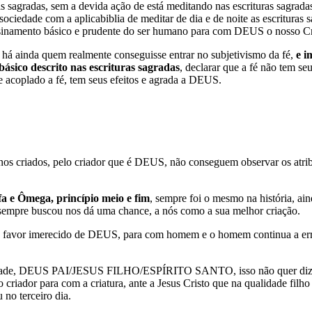
as sagradas, sem a devida ação de está meditando nas escrituras sagradas 
sociedade com a aplicabiblia de meditar de dia e de noite as escrituras 
ensinamento básico e prudente do ser humano para com DEUS o nosso Cr
há ainda quem realmente conseguisse entrar no subjetivismo da fé,
e i
básico descrito nas escrituras sagradas
, declarar que a fé não tem s
de acoplado a fé, tem seus efeitos e agrada a DEUS.
nos criados, pelo criador que é DEUS, não conseguem observar os atri
fa e Ômega, princípio meio e fim
, sempre foi o mesmo na história, ai
empre buscou nos dá uma chance, a nós como a sua melhor criação.
favor imerecido de DEUS, para com homem e o homem continua a errar
ndade, DEUS PAI/JESUS FILHO/ESPÍRITO SANTO, isso não quer dizer
 criador para com a criatura, ante a Jesus Cristo que na qualidade f
 no terceiro dia.