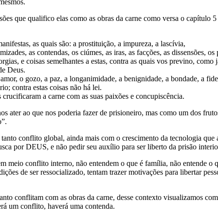
 mesmos.
sões que qualifico elas como as obras da carne como versa o capítulo 5
anifestas, as quais são: a prostituição, a impureza, a lascívia,
 inimizades, as contendas, os ciúmes, as iras, as facções, as dissensões, o
orgias, e coisas semelhantes a estas, contra as quais vos previno, como j
o de Deus.
o amor, o gozo, a paz, a longanimidade, a benignidade, a bondade, a fi
o; contra estas coisas não há lei.
s crucificaram a carne com as suas paixões e concupiscência.
 ater ao que nos poderia fazer de prisioneiro, mas como um dos frutos 
o”.
a tanto conflito global, ainda mais com o crescimento da tecnologia qu
sca por DEUS, e não pedir seu auxílio para ser liberto da prisão interio
m meio conflito interno, não entendem o que é família, não entende o q
ções de ser ressocializado, tentam trazer motivações para libertar pes
Santo conflitam com as obras da carne, desse contexto visualizamos com 
erá um conflito, haverá uma contenda.