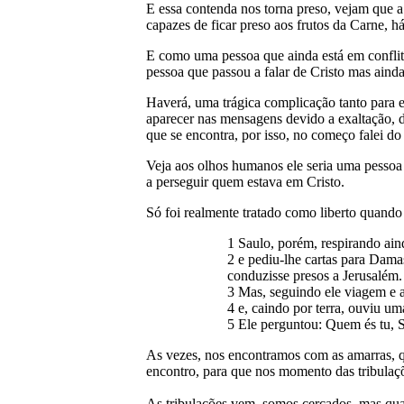
E essa contenda nos torna preso, vejam que a 
capazes de ficar preso aos frutos da Carne, há
E como uma pessoa que ainda está em conflito 
pessoa que passou a falar de Cristo mas aind
Haverá, uma trágica complicação tanto para 
aparecer nas mensagens devido a exaltação, daí
que se encontra, por isso, no começo falei d
Veja aos olhos humanos ele seria uma pessoa 
a perseguir quem estava em Cristo.
Só foi realmente tratado como liberto quando
1 Saulo, porém, respirando ain
2 e pediu-lhe cartas para Dama
conduzisse presos a Jerusalém.
3 Mas, seguindo ele viagem e 
4 e, caindo por terra, ouviu u
5 Ele perguntou: Quem és tu, 
As vezes, nos encontramos com as amarras, q
encontro, para que nos momento das tribula
As tribulações vem, somos cercados, mas qua