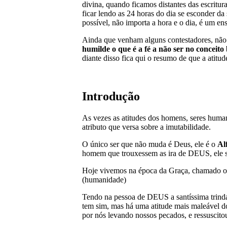
divina, quando ficamos distantes das escritur
ficar lendo as 24 horas do dia se esconder da 
possível, não importa a hora e o dia, é um 
Ainda que venham alguns contestadores, não 
humilde o que é a fé a não ser no conceito 
diante disso fica qui o resumo de que a atitu
Introdução
As vezes as atitudes dos homens, seres huma
atributo que versa sobre a imutabilidade.
O único ser que não muda é Deus, ele é o
Al
homem que trouxessem as ira de DEUS, ele s
Hoje vivemos na época da Graça, chamado o 
(humanidade)
Tendo na pessoa de DEUS a santíssima tri
tem sim, mas há uma atitude mais maleável do
por nós levando nossos pecados, e ressuscitou