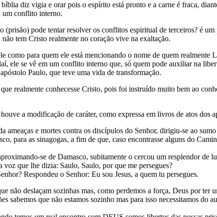
bíblia diz vigia e orar pois o espírito está pronto e a carne é fraca, d
 um conflito interno.
(prisão) pode tentar resolver os conflitos espiritual de terceiros? é u
a não tem Cristo realmente no coração vive na exaltação.
ele como para quem ele está mencionando o nome de quem realmente Li
, ele se vê em um conflito interno que, só quem pode auxiliar na liberta
o apóstolo Paulo, que teve uma vida de transformação.
que realmente conhecesse Cristo, pois foi instruído muito bem ao conhe
 houve a modificação de caráter, como expressa em livros de atos dos a
da ameaças e mortes contra os discípulos do Senhor, dirigiu-se ao sumo
sco, para as sinagogas, a fim de que, caso encontrasse alguns do Cami
aproximando-se de Damasco, subitamente o cercou um resplendor de lu
ma voz que lhe dizia: Saulo, Saulo, por que me persegues?
Senhor? Respondeu o Senhor: Eu sou Jesus, a quem tu persegues.
ue não deslaçam sozinhas mas, como perdemos a força, Deus por ter u
ções sabemos que não estamos sozinho mas para isso necessitamos do 
ndo temos um real encontro com DEUS somos libertos das nossas prisõe