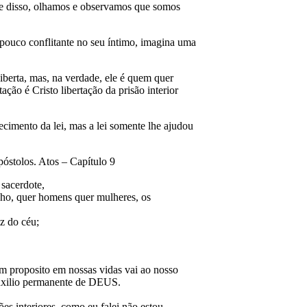
iante disso, olhamos e observamos que somos
m pouco conflitante no seu íntimo, imagina uma
berta, mas, na verdade, ele é quem quer
ção é Cristo libertação da prisão interior
cimento da lei, mas a lei somente lhe ajudou
póstolos. Atos – Capítulo 9
 sacerdote,
nho, quer homens quer mulheres, os
z do céu;
m proposito em nossas vidas vai ao nosso
auxilio permanente de DEUS.
s interiores, como eu falei não estou