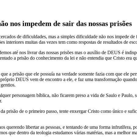
 não nos impedem de sair das nossas prisões
ados de dificuldades, mas a simples dificuldade não nos impede de f
ões interiores muitas das vezes tem como respostas de resultados de esco
demos até nos livrar das nossas prisões mas o auxílio de DEUS é indi
ntado a prisão do conhecimento da lei e não entendia que Cristo era q
 que a prisão que ele possuía na verdade somente fazia com que ele pe
 próprio DEUS vem de encontro a ele, e faz uma transformação quando
 gentios.
lquer personagem bíblica, não ficarem preso a vida de Saulo e Paulo
r.
 da prisão de o primeiro passo, tente enxergar Cristo como único e sufic
 querendo libertar as pessoas, e tentando de uma forma infrutífera, p
mos que dentro da teologia estudamos várias matérias, mas a melhor ma