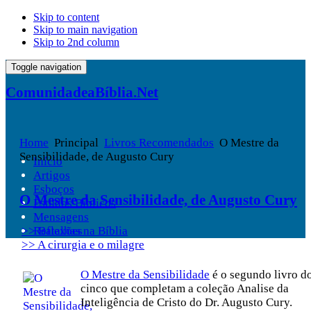
Skip to content
Skip to main navigation
Skip to 2nd column
Toggle navigation
ComunidadeaBíblia.Net
Home
Principal
Livros Recomendados
O Mestre da
Sensibilidade, de Augusto Cury
Início
Artigos
Esboços
O Mestre da Sensibilidade, de Augusto Cury
Estudos Bíblicos
Mensagens
>> Batalhas na Bíblia
Reflexões
>> A cirurgia e o milagre
O Mestre da Sensibilidade
é o segundo livro d
cinco que completam a coleção Analise da
Inteligência de Cristo do Dr. Augusto Cury.